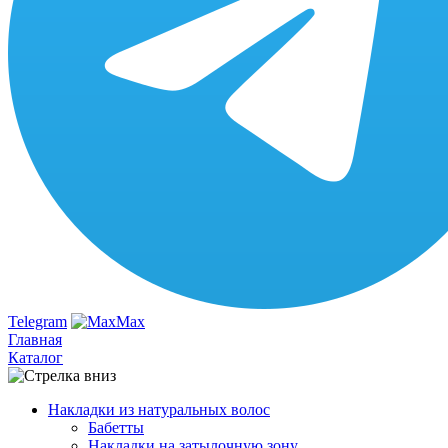
Telegram
Max
Главная
Каталог
Накладки из натуральных волос
Бабетты
Накладки на затылочную зону