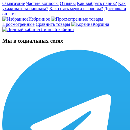
О магазине
Частые вопросы
Отзывы
Как выбрать парик?
Как
ухаживать за париком?
Как снять мерки с головы?
Доставка и
оплата
Избранное
Просмотренные
Сравнить товары
Корзина
Личный кабинет
Мы в социальных сетях