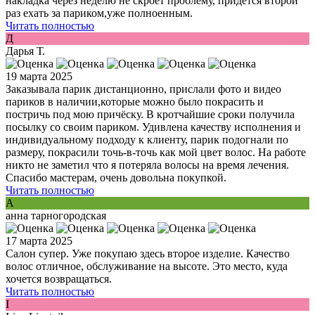
накладка через неделю не скроет проблему, придётся второй
раз ехать за париком,уже полноенным.
Читать полностью
Д
Дарья Т.
19 марта 2025
Заказывала парик дистанционно, прислали фото и видео
париков в наличии,которые можно было покрасить и
постричь под мою причёску. В кротчайшие сроки получила
посылку со своим париком. Удивлена качеству исполнения и
индивидуальному подходу к клиенту, парик подогнали по
размеру, покрасили точь-в-точь как мой цвет волос. На работе
никто не заметил что я потеряла волосы на время лечения.
Спасибо мастерам, очень довольна покупкой.
Читать полностью
А
анна тарногородская
17 марта 2025
Салон супер. Уже покупаю здесь второе изделие. Качество
волос отличное, обслуживание на высоте. Это место, куда
хочется возвращаться.
Читать полностью
I