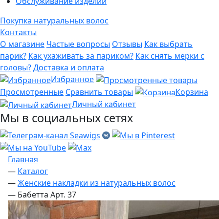
Обслуживание изделий
Покупка натуральных волос
Контакты
О магазине
Частые вопросы
Отзывы
Как выбрать
парик?
Как ухаживать за париком?
Как снять мерки с
головы?
Доставка и оплата
Избранное
Просмотренные
Сравнить товары
Корзина
Личный кабинет
Мы в социальных сетях
Главная
—
Каталог
—
Женские накладки из натуральных волос
—
Бабетта Арт. 37